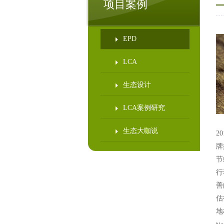
项目案例
EPD
LCA
生态设计
LCA案例研究
生态大咖说
2
牌
节
行
善
估
地