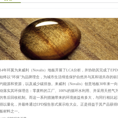
014年环翼为来威利（Novalis）地板开展了LCA分析，并协助其完成了EPD
始终以“环保”为品牌理念，为城市生活缔造保护自然并与其和谐共存的
约能源和资源，以及减少碳排放。来威利（Novalis）创意地板30年来
动落实其环保理念：零废料的工厂、100%的循环水利用、并采用天然气
的售后回收机制。而这一系列措施带来的环境效益有多大，与同行相比起
得以量化，并最终通过EPD报告形式展示给大众。正是得益于其产品获得E
板材料之一。