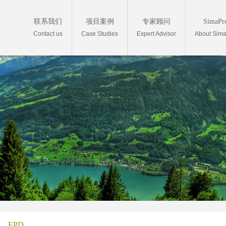
联系我们
项目案例
专家顾问
SimaPr
Contact us
Case Studies
Expert Advisor
About Sim
EPD